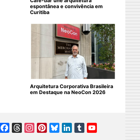
Café-bar une arquitetura
espontânea e convivência em
Curitiba
Arquitetura Corporativa Brasileira
em Destaque na NeoCon 2026
Facebook
Threads
Instagram
Pinterest
Bluesky
LinkedIn
Tumblr
YouTube
Channel