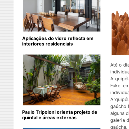
Aplicações do vidro reflecta em
interiores residenciais
Até o di
individu
Arquipé
Fuke, em
individu
Arquipél
gaúcho 
Paulo Tripoloni orienta projeto de
alguns d
quintal e áreas externas
galeria d
gaúcha. 