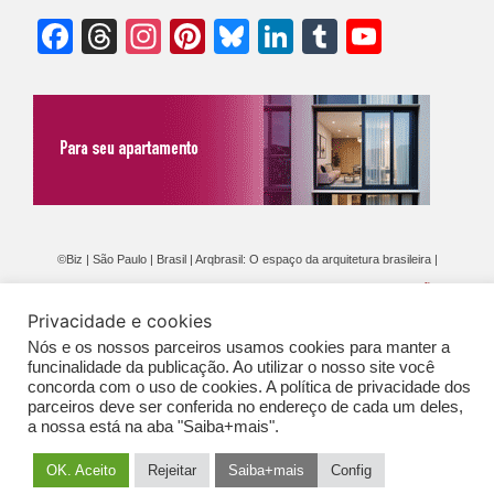
Facebook
Threads
Instagram
Pinterest
Bluesky
LinkedIn
Tumblr
YouTu
Chann
©Biz | São Paulo | Brasil | Arqbrasil: O espaço da arquitetura brasileira |
Expediente
|
Contato
|
Newsletter
/
PolíticaDePrivacidade
/
CONDIÇÕES
Privacidade e cookies
GERAIS DE PUBLICAÇÃO (CGP
)
Nós e os nossos parceiros usamos cookies para manter a
funcinalidade da publicação. Ao utilizar o nosso site você
concorda com o uso de cookies. A política de privacidade dos
parceiros deve ser conferida no endereço de cada um deles,
a nossa está na aba "Saiba+mais".
OK. Aceito
Rejeitar
Saiba+mais
Config