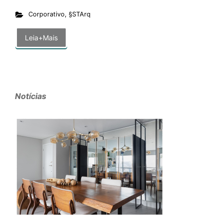
Corporativo
,
§STArq
Leia+Mais
Notícias