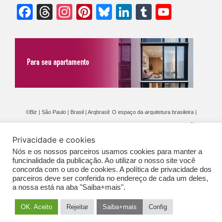
Facebook
Threads
Instagram
Pinterest
Bluesky
LinkedIn
Tumblr
YouTu
Chann
©Biz | São Paulo | Brasil | Arqbrasil: O espaço da arquitetura brasileira |
Expediente
|
Contato
|
Newsletter
/
PolíticaDePrivacidade
/
CONDIÇÕES
Privacidade e cookies
GERAIS DE PUBLICAÇÃO (CGP
)
Nós e os nossos parceiros usamos cookies para manter a
funcinalidade da publicação. Ao utilizar o nosso site você
concorda com o uso de cookies. A política de privacidade dos
parceiros deve ser conferida no endereço de cada um deles,
a nossa está na aba "Saiba+mais".
OK. Aceito
Rejeitar
Saiba+mais
Config