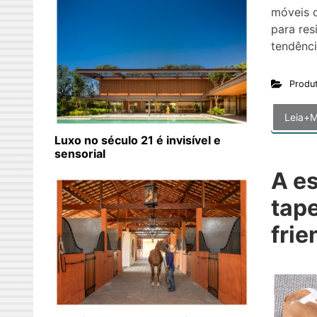
móveis o
para res
tendênci
Produ
Leia+M
Luxo no século 21 é invisível e
sensorial
A e
tape
frie