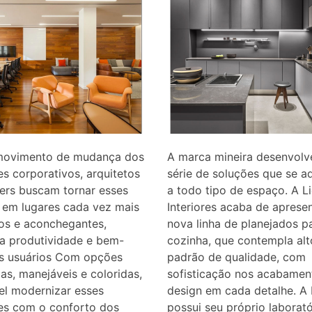
ovimento de mudança dos
A marca mineira desenvol
s corporativos, arquitetos
série de soluções que se 
ers buscam tornar esses
a todo tipo de espaço. A L
 em lugares cada vez mais
Interiores acaba de apresen
vos e aconchegantes,
nova linha de planejados p
a produtividade e bem-
cozinha, que contempla alt
os usuários Com opções
padrão de qualidade, com
s, manejáveis e coloridas,
sofisticação nos acabamen
el modernizar esses
design em cada detalhe. A 
es com o conforto dos
possui seu próprio laborató