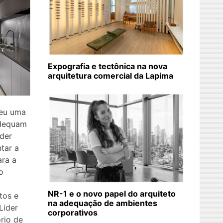
Expografia e tectônica na nova
arquitetura comercial da Lapima
veu uma
adequam
ider
tar a
ara a
o
NR-1 e o novo papel do arquiteto
tos e
na adequação de ambientes
Lider
corporativos
rio de