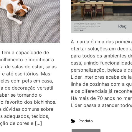
A marca é uma das primeir
ofertar soluções em decor
e tem a capacidade de
para todos os ambientes 
colhimento e modificar a
casa, unindo funcionalidade
a de salas de estar, salas
personalização, beleza e d
r e até escritórios. Mas
Lider Interiores acaba de l
ueles com pets em casa,
linha de cozinhas com a qu
a de decoração versátil
e os diferenciais já reconh
abar se tornando o
Há mais de 70 anos no mer
o favorito dos bichinhos.
Lider passa a atender todo
s dúvidas comuns sobre
s adequados, tecidos,
Produto
ção de cores e […]