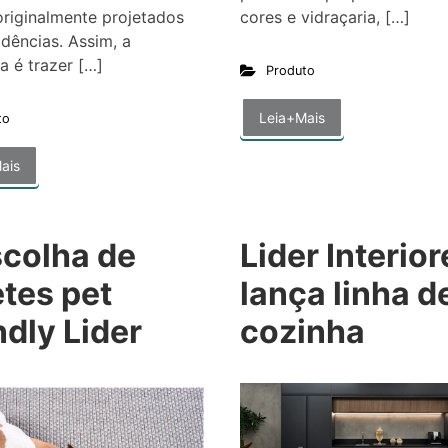
riginalmente projetados
cores e vidraçaria, […]
idências. Assim, a
a é trazer […]
Produto
Leia+Mais
to
ais
scolha de
Lider Interior
tes pet
lança linha d
ndly Lider
cozinha