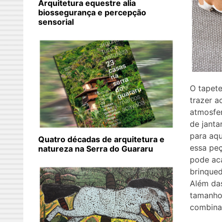
Arquitetura equestre alia
biossegurança e percepção
sensorial
O tapet
trazer a
atmosfer
de janta
para aq
Quatro décadas de arquitetura e
essa peç
natureza na Serra do Guararu
pode ac
brinqued
Além da
tamanho
combina