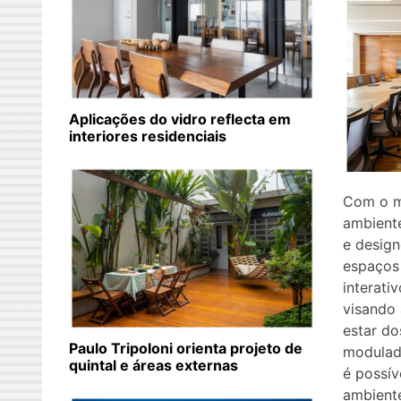
Aplicações do vidro reflecta em
interiores residenciais
Com o m
ambiente
e design
espaços
interati
visando 
estar d
Paulo Tripoloni orienta projeto de
modulada
quintal e áreas externas
é possív
ambient