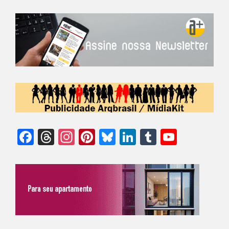
Facebook
Threads
Instagram
Pinterest
Bluesky
LinkedIn
Tumblr
YouTu
Chann