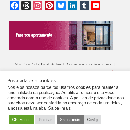
Facebook
Threads
Instagram
Pinterest
Bluesky
LinkedIn
Tumblr
YouTu
Chann
©Biz | São Paulo | Brasil | Arqbrasil: O espaço da arquitetura brasileira |
Expediente
|
Contato
|
Newsletter
/
PolíticaDePrivacidade
/
CONDIÇÕES
Privacidade e cookies
GERAIS DE PUBLICAÇÃO (CGP
)
Nós e os nossos parceiros usamos cookies para manter a
funcinalidade da publicação. Ao utilizar o nosso site você
concorda com o uso de cookies. A política de privacidade dos
parceiros deve ser conferida no endereço de cada um deles,
a nossa está na aba "Saiba+mais".
OK. Aceito
Rejeitar
Saiba+mais
Config