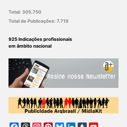
Total:
305.750
Total de Publicações:
7.719
925 Indicações profissionais
em âmbito nacional
Facebook
Threads
Instagram
Pinterest
Bluesky
LinkedIn
Tumblr
YouTu