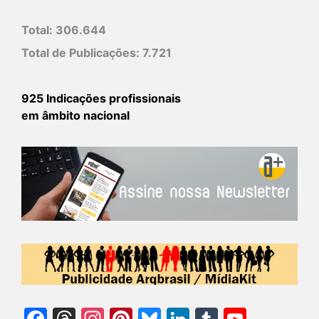
Total:
306.644
Total de Publicações:
7.721
925 Indicações profissionais
em âmbito nacional
Facebook
Threads
Instagram
Pinterest
Bluesky
LinkedIn
Tumblr
YouTu