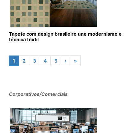
Tapete com design brasileiro une modernismo e
técnica têxtil
1
2
3
4
5
›
»
Corporativos/Comerciais