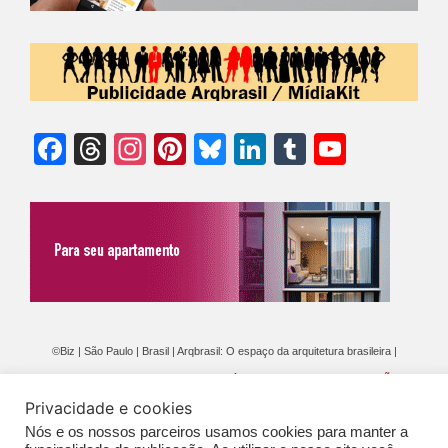
Facebook
Threads
Instagram
Pinterest
Bluesky
LinkedIn
Tumblr
YouTu
Chann
©Biz | São Paulo | Brasil | Arqbrasil: O espaço da arquitetura brasileira |
Expediente
|
Contato
|
Newsletter
/
PolíticaDePrivacidade
/
CONDIÇÕES
Privacidade e cookies
GERAIS DE PUBLICAÇÃO (CGP
)
Nós e os nossos parceiros usamos cookies para manter a