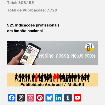
Total:
306.195
Total de Publicações:
7.720
925 Indicações profissionais
em âmbito nacional
Facebook
Threads
Instagram
Pinterest
Bluesky
LinkedIn
Tumblr
YouTu