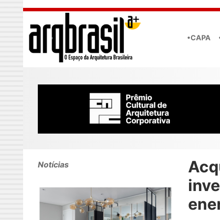
Skip to main content
•CAPA
Acq
Notícias
inv
ener