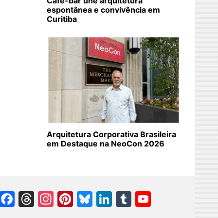
Café-bar une arquitetura
espontânea e convivência em
Curitiba
Arquitetura Corporativa Brasileira
em Destaque na NeoCon 2026
Facebook
Threads
Instagram
Pinterest
Bluesky
LinkedIn
Tumblr
YouTube
Channel