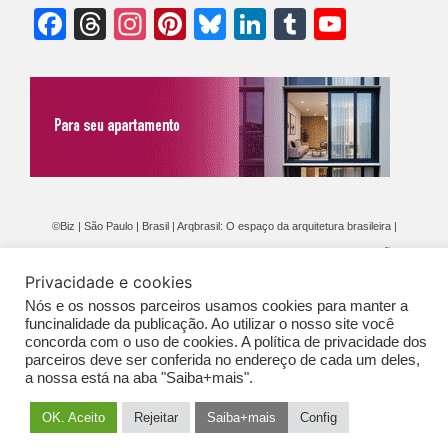
Facebook
Threads
Instagram
Pinterest
Bluesky
LinkedIn
Tumblr
YouTu
Chann
©Biz | São Paulo | Brasil | Arqbrasil: O espaço da arquitetura brasileira |
Expediente
|
Contato
|
Newsletter
/
PolíticaDePrivacidade
/
CONDIÇÕES
Privacidade e cookies
GERAIS DE PUBLICAÇÃO (CGP
)
Nós e os nossos parceiros usamos cookies para manter a
funcinalidade da publicação. Ao utilizar o nosso site você
concorda com o uso de cookies. A política de privacidade dos
parceiros deve ser conferida no endereço de cada um deles,
a nossa está na aba "Saiba+mais".
OK. Aceito
Rejeitar
Saiba+mais
Config