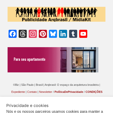
Facebook
Threads
Instagram
Pinterest
Bluesky
LinkedIn
Tumblr
YouTu
Chann
©Biz | São Paulo | Brasil | Arqbrasil: O espaço da arquitetura brasileira |
Expediente
|
Contato
|
Newsletter
/
PolíticaDePrivacidade
/
CONDIÇÕES
GERAIS DE PUBLICAÇÃO (CGP
)
Privacidade e cookies
Nós e os nossos parceiros usamos cookies para manter a