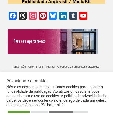
Facebook
Threads
Instagram
Pinterest
Bluesky
LinkedIn
Tumblr
YouTu
Chann
©Biz | São Paulo | Brasil | Arqbrasil: O espaço da arquitetura brasileira |
Expediente
|
Contato
|
Newsletter
/
PolíticaDePrivacidade
/
CONDIÇÕES
Privacidade e cookies
GERAIS DE PUBLICAÇÃO (CGP
)
Nós e os nossos parceiros usamos cookies para manter a
funcinalidade da publicação. Ao utilizar o nosso site você
concorda com o uso de cookies. A política de privacidade dos
parceiros deve ser conferida no endereço de cada um deles,
a nossa está na aba "Saiba+mais".