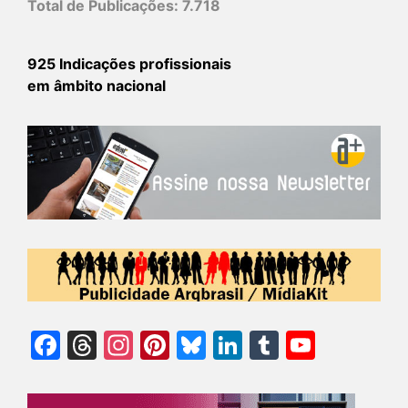
Total de Publicações:
7.718
925 Indicações profissionais
em âmbito nacional
Facebook
Threads
Instagram
Pinterest
Bluesky
LinkedIn
Tumblr
YouTu
Chann