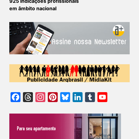
925 Indicações profissionais
em âmbito nacional
Facebook
Threads
Instagram
Pinterest
Bluesky
LinkedIn
Tumblr
YouTu
Chann