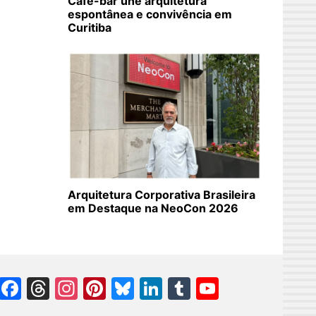
Café-bar une arquitetura
espontânea e convivência em
Curitiba
Arquitetura Corporativa Brasileira
em Destaque na NeoCon 2026
Facebook
Threads
Instagram
Pinterest
Bluesky
LinkedIn
Tumblr
YouTube
Channel