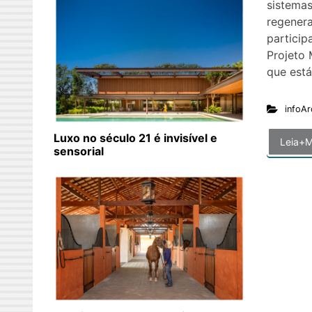
sistemas
regenera
partici
Projeto
que está
infoAr
Luxo no século 21 é invisível e
Leia+M
sensorial