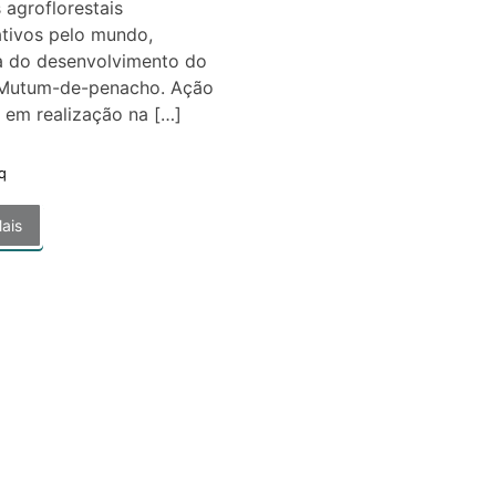
 agroflorestais
tivos pelo mundo,
pa do desenvolvimento do
 Mutum-de-penacho. Ação
 em realização na […]
q
ais