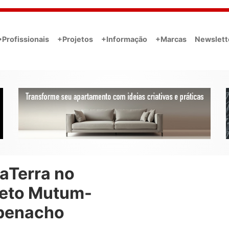
•Profissionais
+Projetos
+Informação
+Marcas
Newslett
aTerra no
jeto Mutum-
penacho