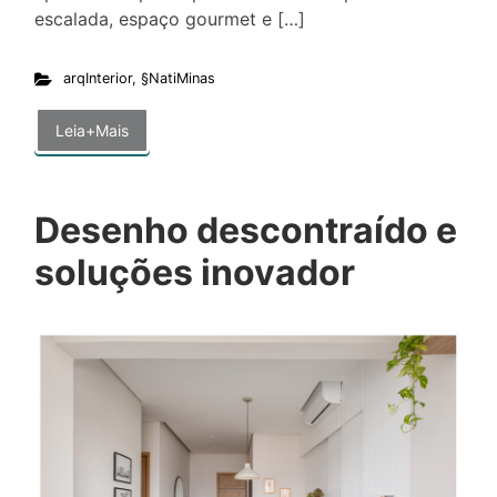
escalada, espaço gourmet e […]
arqInterior
,
§NatiMinas
Leia+Mais
Desenho descontraído e
soluções inovador