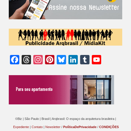
Facebook
Threads
Instagram
Pinterest
Bluesky
LinkedIn
Tumblr
YouTu
Chann
©Biz | São Paulo | Brasil | Arqbrasil: O espaço da arquitetura brasileira |
Expediente
|
Contato
|
Newsletter
/
PolíticaDePrivacidade
/
CONDIÇÕES