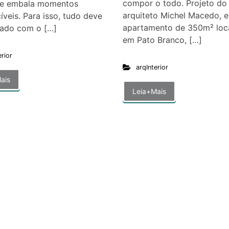
compor o todo. Projeto do
ue embala momentos
arquiteto Michel Macedo, e
íveis. Para isso, tudo deve
apartamento de 350m² loc
sado com o […]
em Pato Branco, […]
erior
arqInterior
ais
Leia+Mais