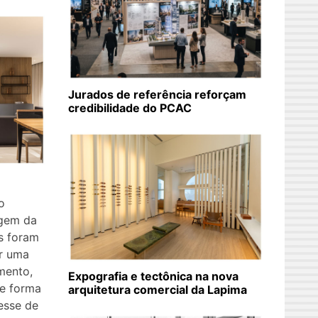
Jurados de referência reforçam
credibilidade do PCAC
o
agem da
s foram
ir uma
mento,
Expografia e tectônica na nova
e forma
arquitetura comercial da Lapima
resse de