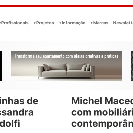
•Profissionais
+Projetos
+Informação
+Marcas
Newslett
inhas de
Michel Mace
ssandra
com mobiliár
dolfi
contemporâ