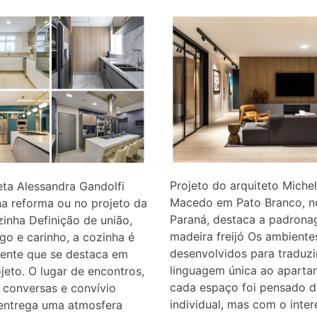
Projeto do arquiteto Michel
eta Alessandra Gandolfi
Macedo em Pato Branco, n
na reforma ou no projeto da
Paraná, destaca a padron
inha Definição de união,
madeira freijó Os ambiente
o e carinho, a cozinha é
desenvolvidos para traduz
ente que se destaca em
linguagem única ao aparta
jeto. O lugar de encontros,
cada espaço foi pensado d
, conversas e convívio
individual, mas com o inte
 entrega uma atmosfera