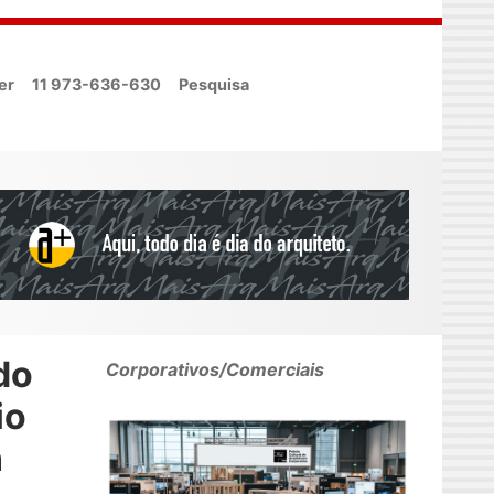
er
11 973-636-630
Pesquisa
do
Corporativos/Comerciais
io
n