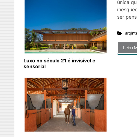
única q
inesquec
ser pen
arqInt
Leia+M
Luxo no século 21 é invisível e
sensorial