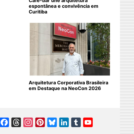
Café-bar une arquitetura
espontânea e convivência em
Curitiba
Arquitetura Corporativa Brasileira
em Destaque na NeoCon 2026
Facebook
Threads
Instagram
Pinterest
Bluesky
LinkedIn
Tumblr
YouTube
Channel