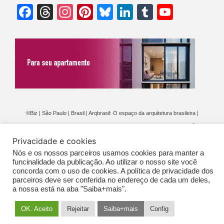
Facebook
Threads
Instagram
Pinterest
Bluesky
LinkedIn
Tumblr
YouTu
Chann
©Biz | São Paulo | Brasil | Arqbrasil: O espaço da arquitetura brasileira |
Expediente
|
Contato
|
Newsletter
/
PolíticaDePrivacidade
/
CONDIÇÕES
Privacidade e cookies
GERAIS DE PUBLICAÇÃO (CGP
)
Nós e os nossos parceiros usamos cookies para manter a
funcinalidade da publicação. Ao utilizar o nosso site você
concorda com o uso de cookies. A política de privacidade dos
parceiros deve ser conferida no endereço de cada um deles,
a nossa está na aba "Saiba+mais".
OK. Aceito
Rejeitar
Saiba+mais
Config