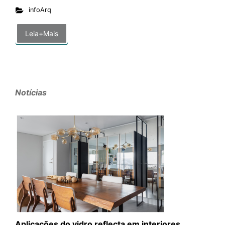
infoArq
Leia+Mais
Notícias
Aplicações do vidro reflecta em interiores