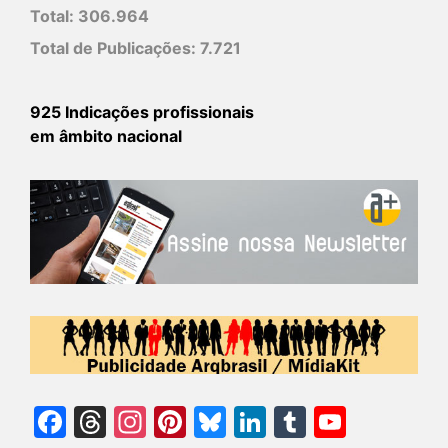
Total:
306.964
Total de Publicações:
7.721
925 Indicações profissionais
em âmbito nacional
Facebook
Threads
Instagram
Pinterest
Bluesky
LinkedIn
Tumblr
YouTu