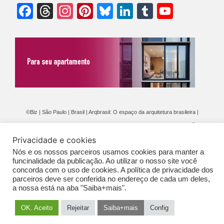
Facebook
Threads
Instagram
Pinterest
Bluesky
LinkedIn
Tumblr
YouTu
Chann
©Biz | São Paulo | Brasil | Arqbrasil: O espaço da arquitetura brasileira |
Expediente
|
Contato
|
Newsletter
/
PolíticaDePrivacidade
/
CONDIÇÕES
Privacidade e cookies
GERAIS DE PUBLICAÇÃO (CGP
)
Nós e os nossos parceiros usamos cookies para manter a
funcinalidade da publicação. Ao utilizar o nosso site você
concorda com o uso de cookies. A política de privacidade dos
parceiros deve ser conferida no endereço de cada um deles,
a nossa está na aba "Saiba+mais".
OK. Aceito
Rejeitar
Saiba+mais
Config