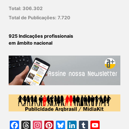
Total:
306.302
Total de Publicações:
7.720
925 Indicações profissionais
em âmbito nacional
Facebook
Threads
Instagram
Pinterest
Bluesky
LinkedIn
Tumblr
YouTu