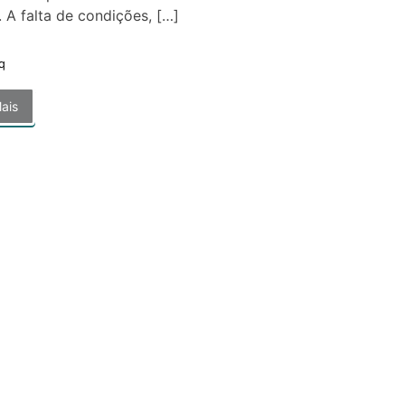
 A falta de condições, […]
q
ais