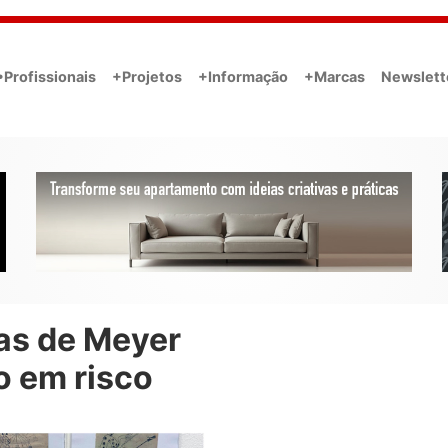
•Profissionais
+Projetos
+Informação
+Marcas
Newslett
as de Meyer
o em risco