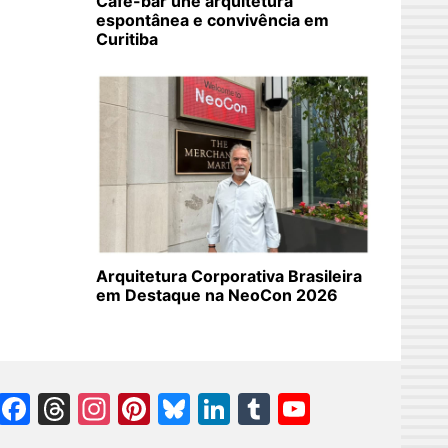
Café-bar une arquitetura
espontânea e convivência em
Curitiba
Arquitetura Corporativa Brasileira
em Destaque na NeoCon 2026
Facebook
Threads
Instagram
Pinterest
Bluesky
LinkedIn
Tumblr
YouTube
Channel