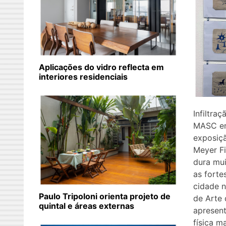
Aplicações do vidro reflecta em
interiores residenciais
Infiltra
MASC en
exposiçã
Meyer F
dura mui
as forte
cidade n
Paulo Tripoloni orienta projeto de
de Arte
quintal e áreas externas
apresent
física m