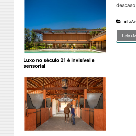
descaso.
infoAr
Leia+M
Luxo no século 21 é invisível e
sensorial