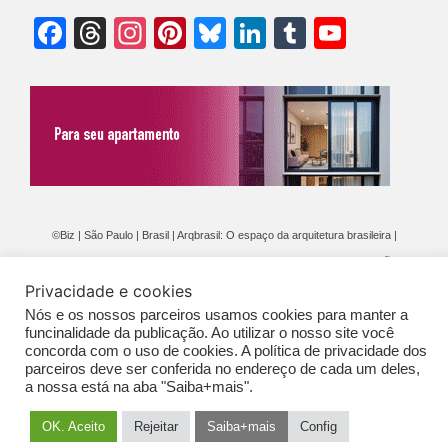
Facebook
Threads
Instagram
Pinterest
Bluesky
LinkedIn
Tumblr
YouTu
Chann
©Biz | São Paulo | Brasil | Arqbrasil: O espaço da arquitetura brasileira |
Expediente
|
Contato
|
Newsletter
/
PolíticaDePrivacidade
/
CONDIÇÕES
Privacidade e cookies
GERAIS DE PUBLICAÇÃO (CGP
)
Nós e os nossos parceiros usamos cookies para manter a
funcinalidade da publicação. Ao utilizar o nosso site você
concorda com o uso de cookies. A política de privacidade dos
parceiros deve ser conferida no endereço de cada um deles,
a nossa está na aba "Saiba+mais".
OK. Aceito
Rejeitar
Saiba+mais
Config