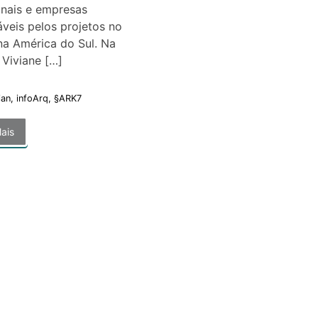
onais e empresas
veis pelos projetos no
 na América do Sul. Na
 Viviane […]
ian
,
infoArq
,
§ARK7
ais