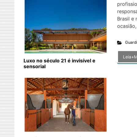
profissi
responsá
Brasil e
ocasião,
Guard
Leia+M
Luxo no século 21 é invisível e
sensorial