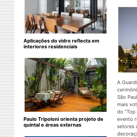
Aplicações do vidro reflecta em
interiores residenciais
A Guardi
cerimôni
São Paul
mais vo
do “Top 
evento r
Paulo Tripoloni orienta projeto de
quintal e áreas externas
setores 
decoraçã