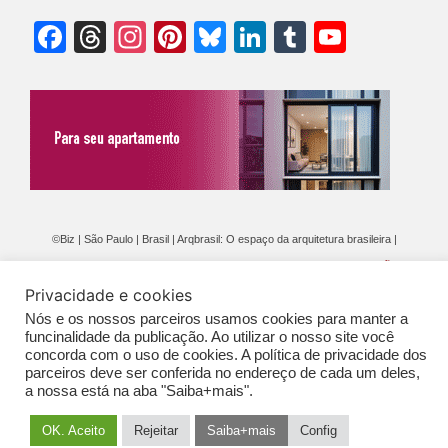
Facebook
Threads
Instagram
Pinterest
Bluesky
LinkedIn
Tumblr
YouTu
Chann
©Biz | São Paulo | Brasil | Arqbrasil: O espaço da arquitetura brasileira |
Expediente
|
Contato
|
Newsletter
/
PolíticaDePrivacidade
/
CONDIÇÕES
Privacidade e cookies
GERAIS DE PUBLICAÇÃO (CGP
)
Nós e os nossos parceiros usamos cookies para manter a
funcinalidade da publicação. Ao utilizar o nosso site você
concorda com o uso de cookies. A política de privacidade dos
parceiros deve ser conferida no endereço de cada um deles,
a nossa está na aba "Saiba+mais".
OK. Aceito
Rejeitar
Saiba+mais
Config