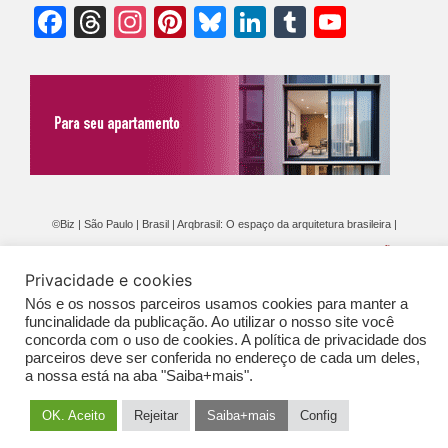
Facebook
Threads
Instagram
Pinterest
Bluesky
LinkedIn
Tumblr
YouTu
Chann
©Biz | São Paulo | Brasil | Arqbrasil: O espaço da arquitetura brasileira |
Expediente
|
Contato
|
Newsletter
/
PolíticaDePrivacidade
/
CONDIÇÕES
Privacidade e cookies
GERAIS DE PUBLICAÇÃO (CGP
)
Nós e os nossos parceiros usamos cookies para manter a
funcinalidade da publicação. Ao utilizar o nosso site você
concorda com o uso de cookies. A política de privacidade dos
parceiros deve ser conferida no endereço de cada um deles,
a nossa está na aba "Saiba+mais".
OK. Aceito
Rejeitar
Saiba+mais
Config