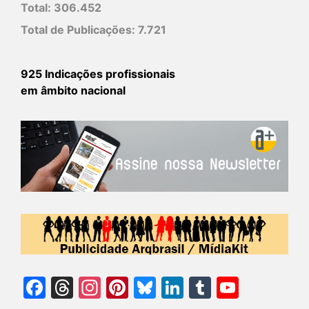
Total:
306.452
Total de Publicações:
7.721
925 Indicações profissionais
em âmbito nacional
Facebook
Threads
Instagram
Pinterest
Bluesky
LinkedIn
Tumblr
YouTu