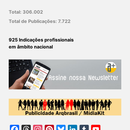
Total:
306.002
Total de Publicações:
7.722
925 Indicações profissionais
em âmbito nacional
Facebook
Threads
Instagram
Pinterest
Bluesky
LinkedIn
Tumblr
YouTu