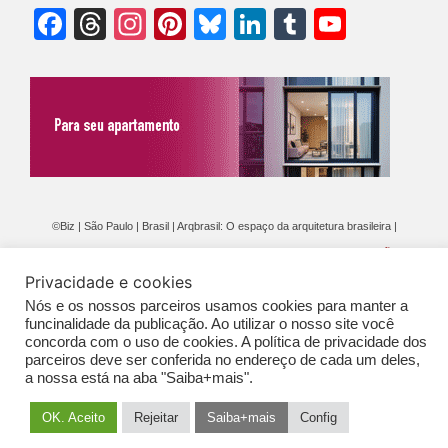
Facebook
Threads
Instagram
Pinterest
Bluesky
LinkedIn
Tumblr
YouTu
Chann
©Biz | São Paulo | Brasil | Arqbrasil: O espaço da arquitetura brasileira |
Expediente
|
Contato
|
Newsletter
/
PolíticaDePrivacidade
/
CONDIÇÕES
Privacidade e cookies
GERAIS DE PUBLICAÇÃO (CGP
)
Nós e os nossos parceiros usamos cookies para manter a
funcinalidade da publicação. Ao utilizar o nosso site você
concorda com o uso de cookies. A política de privacidade dos
parceiros deve ser conferida no endereço de cada um deles,
a nossa está na aba "Saiba+mais".
OK. Aceito
Rejeitar
Saiba+mais
Config