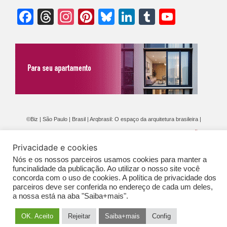
Facebook
Threads
Instagram
Pinterest
Bluesky
LinkedIn
Tumblr
YouTu
Chann
©Biz | São Paulo | Brasil | Arqbrasil: O espaço da arquitetura brasileira |
Expediente
|
Contato
|
Newsletter
/
PolíticaDePrivacidade
/
CONDIÇÕES
Privacidade e cookies
GERAIS DE PUBLICAÇÃO (CGP
)
Nós e os nossos parceiros usamos cookies para manter a
funcinalidade da publicação. Ao utilizar o nosso site você
concorda com o uso de cookies. A política de privacidade dos
parceiros deve ser conferida no endereço de cada um deles,
a nossa está na aba "Saiba+mais".
OK. Aceito
Rejeitar
Saiba+mais
Config