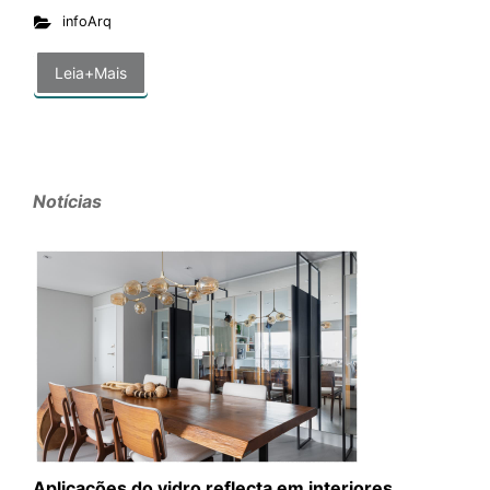
infoArq
Leia+Mais
Notícias
Aplicações do vidro reflecta em interiores