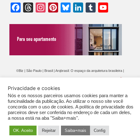
Facebook
Threads
Instagram
Pinterest
Bluesky
LinkedIn
Tumblr
YouTu
Chann
©Biz | São Paulo | Brasil | Arqbrasil: O espaço da arquitetura brasileira |
Expediente
|
Contato
|
Newsletter
/
PolíticaDePrivacidade
/
CONDIÇÕES
Privacidade e cookies
GERAIS DE PUBLICAÇÃO (CGP
)
Nós e os nossos parceiros usamos cookies para manter a
funcinalidade da publicação. Ao utilizar o nosso site você
concorda com o uso de cookies. A política de privacidade dos
parceiros deve ser conferida no endereço de cada um deles,
a nossa está na aba "Saiba+mais".
OK. Aceito
Rejeitar
Saiba+mais
Config