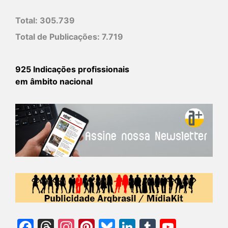
Total:
305.739
Total de Publicações:
7.719
925 Indicações profissionais
em âmbito nacional
Facebook
Threads
Instagram
Pinterest
Bluesky
LinkedIn
Tumblr
YouTu