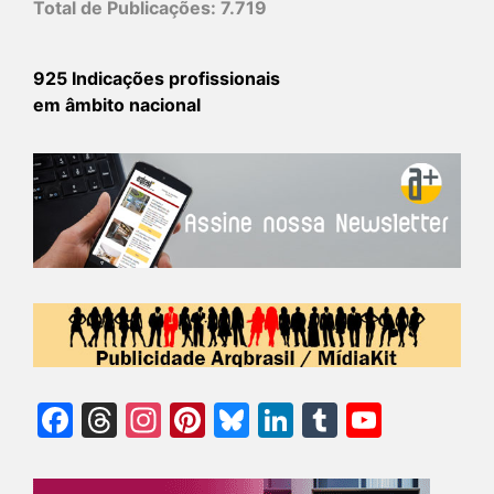
Total de Publicações:
7.719
925 Indicações profissionais
em âmbito nacional
Facebook
Threads
Instagram
Pinterest
Bluesky
LinkedIn
Tumblr
YouTu
Chann