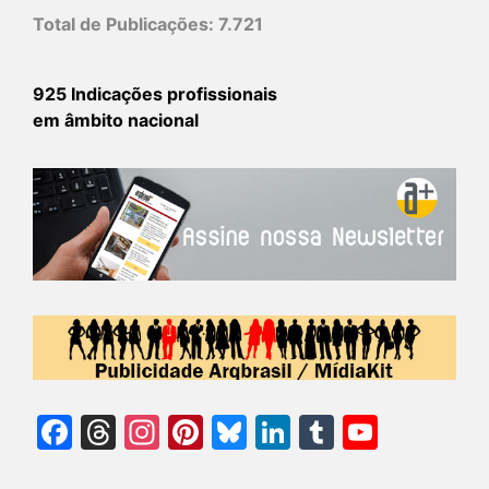
Total de Publicações:
7.721
925 Indicações profissionais
em âmbito nacional
Facebook
Threads
Instagram
Pinterest
Bluesky
LinkedIn
Tumblr
YouTu
Chann