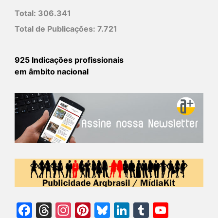
Total:
306.341
Total de Publicações:
7.721
925 Indicações profissionais
em âmbito nacional
Facebook
Threads
Instagram
Pinterest
Bluesky
LinkedIn
Tumblr
YouTu