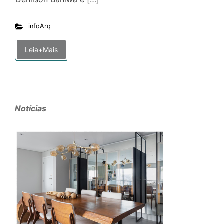
infoArq
Leia+Mais
Notícias