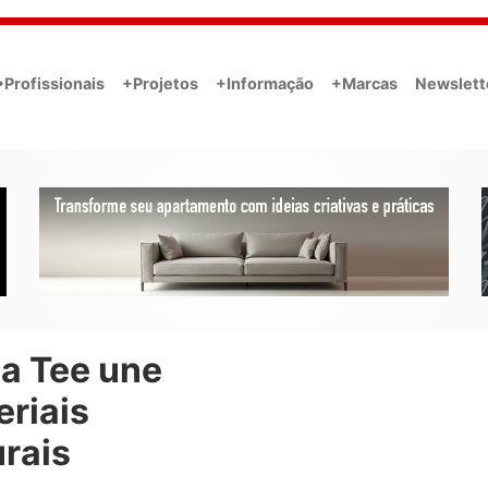
•Profissionais
+Projetos
+Informação
+Marcas
Newslett
a Tee une
eriais
rais