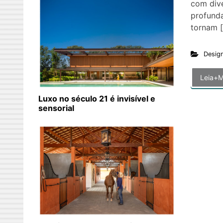
com dive
profund
tornam 
Desig
Leia+M
Luxo no século 21 é invisível e
sensorial