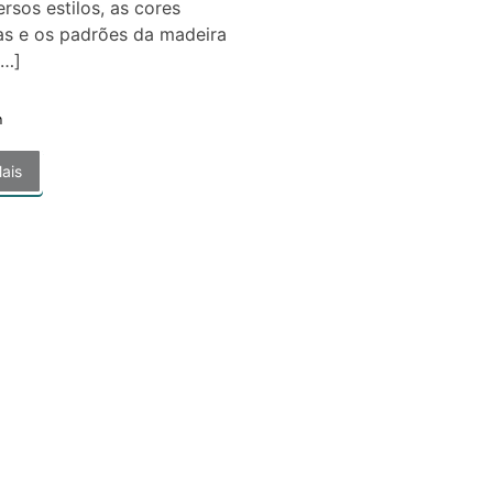
rsos estilos, as cores
as e os padrões da madeira
[…]
n
ais