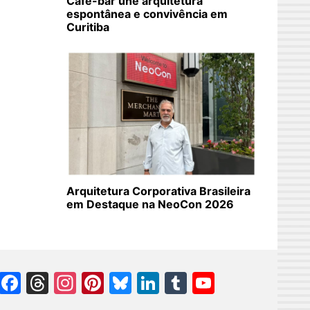
Café-bar une arquitetura
espontânea e convivência em
Curitiba
Arquitetura Corporativa Brasileira
em Destaque na NeoCon 2026
Facebook
Threads
Instagram
Pinterest
Bluesky
LinkedIn
Tumblr
YouTube
Channel