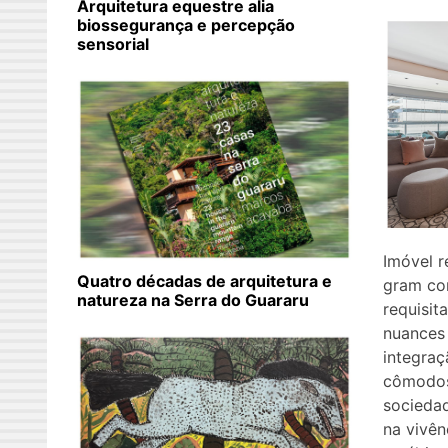
Arquitetura equestre alia
biossegurança e percepção
sensorial
Imóvel r
Quatro décadas de arquitetura e
gram co
natureza na Serra do Guararu
requisit
nuances 
integraç
cômodos
socieda
na vivên