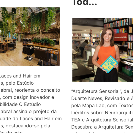
Tod...
Laces and Hair em
s, pelo Estúdio
bral, reorienta o conceito
“Arquitetura Sensorial”, de 
, com design inovador e
Duarte Neves, Revisado e 
bilidade O Estúdio
pela Mapa Lab, com Texto
bral assina o projeto da
Inéditos sobre Neuroarquite
idade do Laces and Hair em
TEA e Arquitetura Sensoria
s, destacando-se pela
Descubra a Arquitetura Sen
ão de arte,