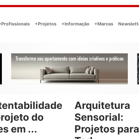
•Profissionais
+Projetos
+Informação
+Marcas
Newslett
tentabilidade
Arquitetura
rojeto do
Sensorial:
s em ...
Projetos par