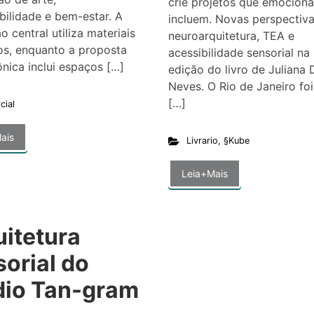
crie projetos que emocion
bilidade e bem-estar. A
incluem. Novas perspectiv
o central utiliza materiais
neuroarquitetura, TEA e
os, enquanto a proposta
acessibilidade sensorial n
ônica inclui espaços […]
edição do livro de Juliana 
Neves. O Rio de Janeiro foi
[…]
cial
ais
Livrario
,
§Kube
Leia+Mais
uitetura
orial do
dio Tan-gram