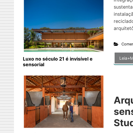
sustenta
instalaçã
reciclad
arquitet
Comer
Leia+M
Luxo no século 21 é invisível e
sensorial
Arq
sens
Stu