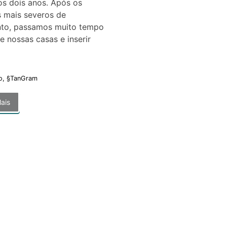
os dois anos. Após os
 mais severos de
nto, passamos muito tempo
e nossas casas e inserir
o
,
§TanGram
ais