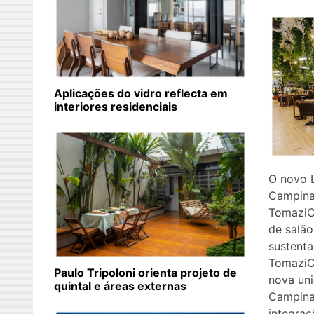
Aplicações do vidro reflecta em
interiores residenciais
O novo 
Campina
TomaziCa
de salão
sustenta
TomaziCa
Paulo Tripoloni orienta projeto de
nova un
quintal e áreas externas
Campina
integraç