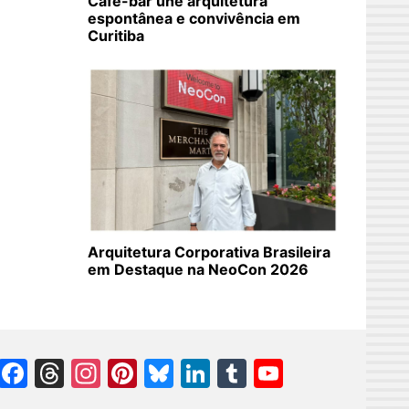
Café-bar une arquitetura
espontânea e convivência em
Curitiba
Arquitetura Corporativa Brasileira
em Destaque na NeoCon 2026
Facebook
Threads
Instagram
Pinterest
Bluesky
LinkedIn
Tumblr
YouTube
Channel