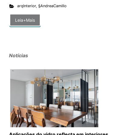
arqInterior
,
§AndreaCamillo
Leia+Mais
Notícias
Aplicações do vidro reflecta em interiores