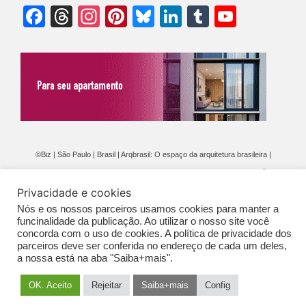
Facebook
Threads
Instagram
Pinterest
Bluesky
LinkedIn
Tumblr
YouTu
Chann
©Biz | São Paulo | Brasil | Arqbrasil: O espaço da arquitetura brasileira |
Expediente
|
Contato
|
Newsletter
/
PolíticaDePrivacidade
/
CONDIÇÕES
Privacidade e cookies
GERAIS DE PUBLICAÇÃO (CGP
)
Nós e os nossos parceiros usamos cookies para manter a
funcinalidade da publicação. Ao utilizar o nosso site você
concorda com o uso de cookies. A política de privacidade dos
parceiros deve ser conferida no endereço de cada um deles,
a nossa está na aba "Saiba+mais".
OK. Aceito
Rejeitar
Saiba+mais
Config