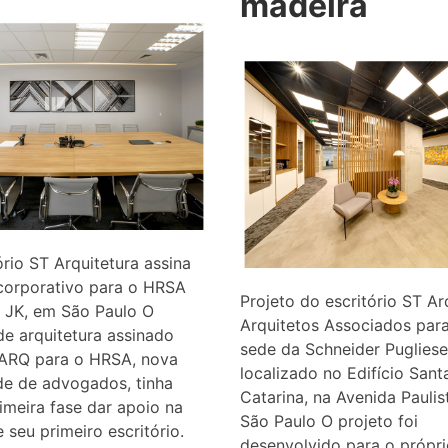
madeira
ório ST Arquitetura assina
corporativo para o HRSA
Projeto do escritório ST Ar
 JK, em São Paulo O
Arquitetos Associados par
de arquitetura assinado
sede da Schneider Pugliese
 ARQ para o HRSA, nova
localizado no Edifício Sant
de de advogados, tinha
Catarina, na Avenida Paulis
meira fase dar apoio na
São Paulo O projeto foi
 seu primeiro escritório.
desenvolvido para o própri