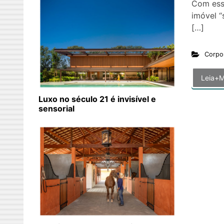
Com ess
imóvel “
[…]
Corpo
Leia+M
Luxo no século 21 é invisível e
sensorial