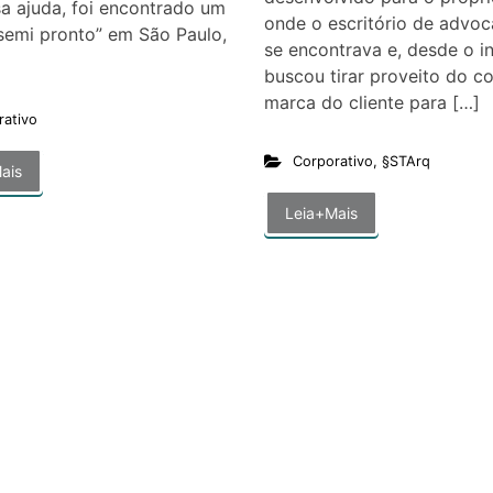
a ajuda, foi encontrado um
onde o escritório de advoc
semi pronto” em São Paulo,
se encontrava e, desde o in
buscou tirar proveito do c
marca do cliente para […]
rativo
Corporativo
,
§STArq
ais
Leia+Mais