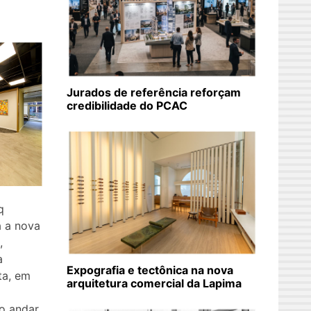
Jurados de referência reforçam
credibilidade do PCAC
q
a a nova
,
a
Expografia e tectônica na nova
ta, em
arquitetura comercial da Lapima
o andar