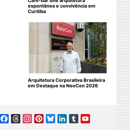
Café-bar une arquitetura
espontânea e convivência em
Curitiba
Arquitetura Corporativa Brasileira
em Destaque na NeoCon 2026
Facebook
Threads
Instagram
Pinterest
Bluesky
LinkedIn
Tumblr
YouTube
Channel