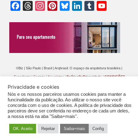
Facebook
Threads
Instagram
Pinterest
Bluesky
LinkedIn
Tumblr
YouTu
Chann
©Biz | São Paulo | Brasil | Arqbrasil: O espaço da arquitetura brasileira |
Expediente
|
Contato
|
Newsletter
/
PolíticaDePrivacidade
/
CONDIÇÕES
GERAIS DE PUBLICAÇÃO (CGP
)
Privacidade e cookies
Nós e os nossos parceiros usamos cookies para manter a
funcinalidade da publicação. Ao utilizar o nosso site você
concorda com o uso de cookies. A política de privacidade dos
parceiros deve ser conferida no endereço de cada um deles,
a nossa está na aba "Saiba+mais".
OK. Aceito
Rejeitar
Saiba+mais
Config