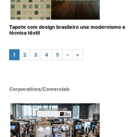
Tapete com design brasileiro une modernismo e
técnica têxtil
1
2
3
4
5
›
»
Corporativos/Comerciais