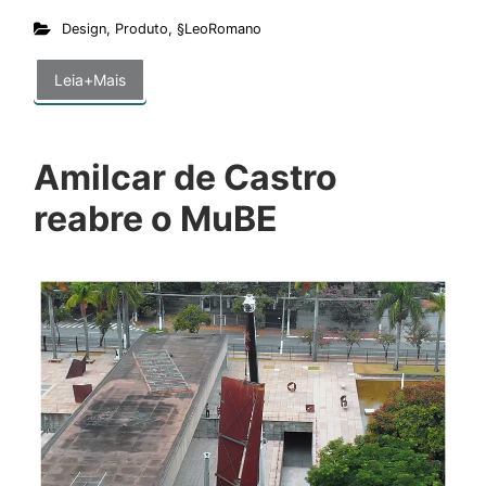
Design
,
Produto
,
§LeoRomano
Leia+Mais
Amilcar de Castro
reabre o MuBE