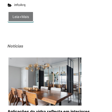
infoArq
Leia+Mais
Notícias
Aplicações do vidro reflecta em interiores