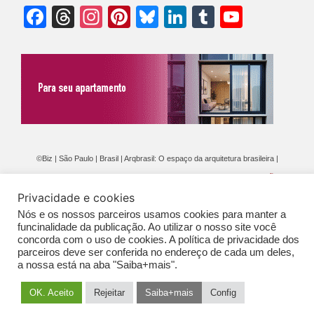
Facebook
Threads
Instagram
Pinterest
Bluesky
LinkedIn
Tumblr
YouTu
Chann
©Biz | São Paulo | Brasil | Arqbrasil: O espaço da arquitetura brasileira |
Expediente
|
Contato
|
Newsletter
/
PolíticaDePrivacidade
/
CONDIÇÕES
Privacidade e cookies
GERAIS DE PUBLICAÇÃO (CGP
)
Nós e os nossos parceiros usamos cookies para manter a
funcinalidade da publicação. Ao utilizar o nosso site você
concorda com o uso de cookies. A política de privacidade dos
parceiros deve ser conferida no endereço de cada um deles,
a nossa está na aba "Saiba+mais".
OK. Aceito
Rejeitar
Saiba+mais
Config