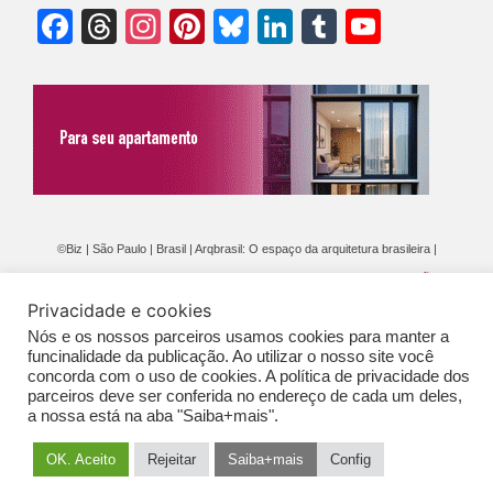
Facebook
Threads
Instagram
Pinterest
Bluesky
LinkedIn
Tumblr
YouTu
Chann
©Biz | São Paulo | Brasil | Arqbrasil: O espaço da arquitetura brasileira |
Expediente
|
Contato
|
Newsletter
/
PolíticaDePrivacidade
/
CONDIÇÕES
Privacidade e cookies
GERAIS DE PUBLICAÇÃO (CGP
)
Nós e os nossos parceiros usamos cookies para manter a
funcinalidade da publicação. Ao utilizar o nosso site você
concorda com o uso de cookies. A política de privacidade dos
parceiros deve ser conferida no endereço de cada um deles,
a nossa está na aba "Saiba+mais".
OK. Aceito
Rejeitar
Saiba+mais
Config