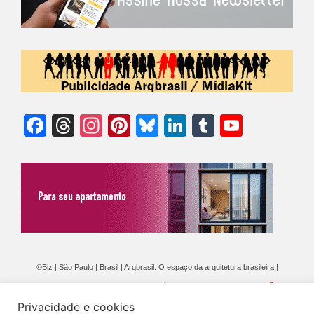
Facebook
Threads
Instagram
Pinterest
Bluesky
LinkedIn
Tumblr
YouTu
Chann
©Biz | São Paulo | Brasil | Arqbrasil: O espaço da arquitetura brasileira |
Expediente
|
Contato
|
Newsletter
/
PolíticaDePrivacidade
/
CONDIÇÕES
Privacidade e cookies
GERAIS DE PUBLICAÇÃO (CGP
)