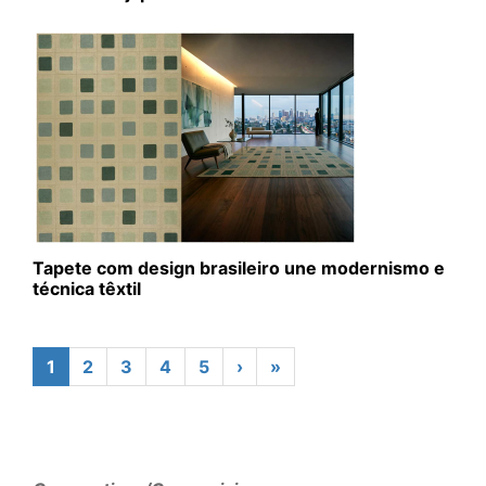
Tapete com design brasileiro une modernismo e
técnica têxtil
1
2
3
4
5
›
»