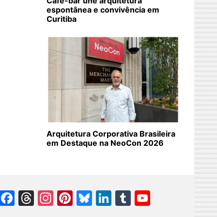
Café-bar une arquitetura
espontânea e convivência em
Curitiba
Arquitetura Corporativa Brasileira
em Destaque na NeoCon 2026
Facebook
Threads
Instagram
Pinterest
Bluesky
LinkedIn
Tumblr
YouTube
Channel