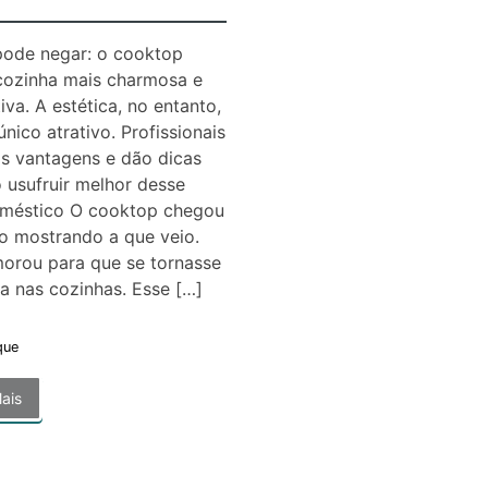
pode negar: o cooktop
cozinha mais charmosa e
iva. A estética, no entanto,
único atrativo. Profissionais
s vantagens e dão dicas
usufruir melhor desse
oméstico O cooktop chegou
go mostrando a que veio.
orou para que se tornasse
a nas cozinhas. Esse […]
que
ais