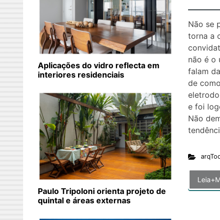
Não se 
torna a 
convidat
não é o 
Aplicações do vidro reflecta em
falam da
interiores residenciais
de como 
eletrod
e foi lo
Não dem
tendênci
arqTo
Leia+M
Paulo Tripoloni orienta projeto de
quintal e áreas externas