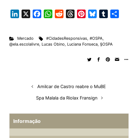
L
X
F
W
R
T
P
B
T
S
i
a
h
e
h
i
l
u
h
n
c
a
d
r
n
u
m
a
Mercado
#CidadesResponsivas
,
#OSPA
,
k
e
t
d
e
t
e
b
r
@ela.escolalivre
,
Lucas Obino
,
Luciana Fonseca
,
§OSPA
e
b
s
i
a
e
s
l
e
d
o
A
t
d
r
k
r
I
o
p
s
e
y
n
k
p
s
t
Amilcar de Castro reabre o MuBE
Spa Malala da Riolax Fransign
Informação