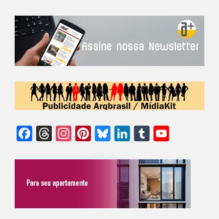
Facebook
Threads
Instagram
Pinterest
Bluesky
LinkedIn
Tumblr
YouTu
Chann