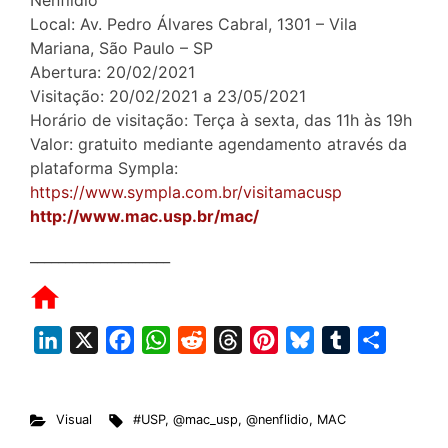
Local: Av. Pedro Álvares Cabral, 1301 – Vila
Mariana, São Paulo – SP
Abertura: 20/02/2021
Visitação: 20/02/2021 a 23/05/2021
Horário de visitação: Terça à sexta, das 11h às 19h
Valor: gratuito mediante agendamento através da
plataforma Sympla:
https://www.sympla.com.br/visitamacusp
http://www.mac.usp.br/mac/
____________________
L
X
F
W
R
T
P
B
T
S
i
a
h
e
h
i
l
u
h
n
c
a
d
r
n
u
m
a
Visual
#USP
,
@mac_usp
,
@nenflidio
,
MAC
k
e
t
d
e
t
e
b
r