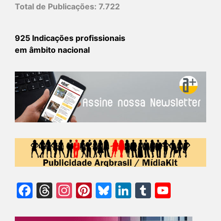
Total de Publicações:
7.722
925 Indicações profissionais
em âmbito nacional
Facebook
Threads
Instagram
Pinterest
Bluesky
LinkedIn
Tumblr
YouTu
Chann